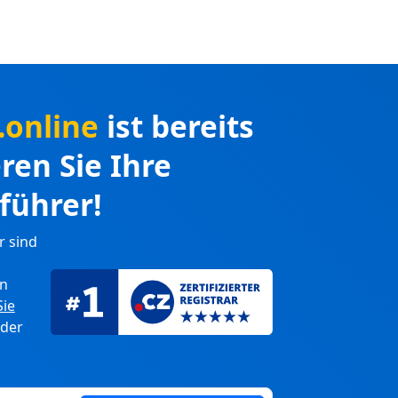
.online
ist bereits
eren Sie Ihre
führer!
r sind
en
Sie
 der