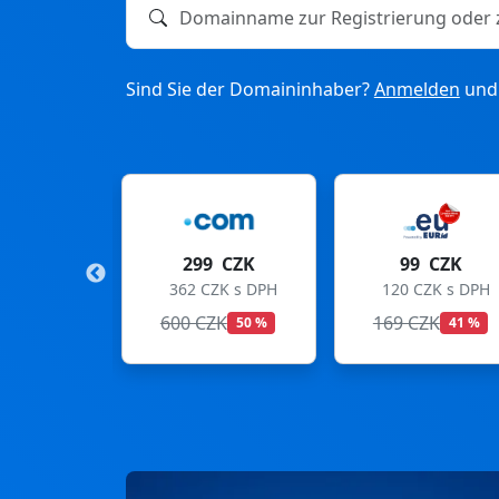
Domainname zur Registrierung oder zum T
Sind Sie der Domaininhaber?
Anmelden
und 
9 CZK
99 CZK
275 CZK
CZK s DPH
120 CZK s DPH
333 CZK s DPH
CZK
169 CZK
299 CZK
50 %
41 %
8 %