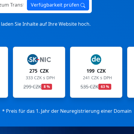
ransfer
Verfügbarkeit prüfen
laden Sie Inhalte auf Ihre Website hoch.
199 CZK
199 CZK
241 CZK s DPH
241 CZK s DPH
535 CZK
699 CZK
63 %
72 %
* Preis für das 1. Jahr der Neuregistrierung einer Domain