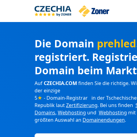
Die Domain
prehled
registriert. Registri
Domain beim Markt
Auf
CZECHIA.COM
finden Sie die richtige. Wi
der einzige
5
★
- Domain-Registrar in der Tschechisch
Republik laut
Zertifizierung
. Bei uns finden
Domains
,
Webhosting
und
Webhosting
mit
größten Auswahl an
Domainendungen
.